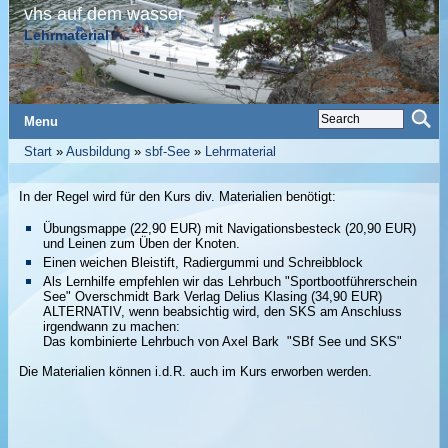
vhs auf dem wasser
Lehrmaterial
Menu
Start
»
Ausbildung
»
sbf-See
»
Lehrmaterial
In der Regel wird für den Kurs div. Materialien benötigt:
Übungsmappe (22,90 EUR) mit Navigationsbesteck (20,90 EUR)
und Leinen zum Üben der Knoten.
Einen weichen Bleistift, Radiergummi und Schreibblock
Als Lernhilfe empfehlen wir das Lehrbuch "Sportbootführerschein
See" Overschmidt Bark Verlag Delius Klasing (34,90 EUR)
ALTERNATIV, wenn beabsichtig wird, den SKS am Anschluss
irgendwann zu machen:
Das kombinierte Lehrbuch von Axel Bark "SBf See und SKS"
Die Materialien können i.d.R. auch im Kurs erworben werden.