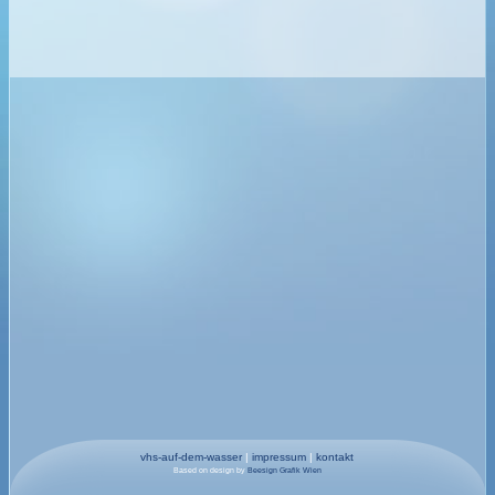
vhs-auf-dem-wasser
|
impressum
|
kontakt
Based on design by
Beesign Grafik Wien