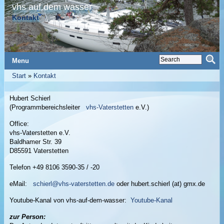
vhs auf dem wasser
Kontakt
Menu
Start
»
Kontakt
Hubert Schierl
(Programmbereichsleiter
vhs-Vaterstetten
e.V.)
Office:
vhs-Vaterstetten e.V.
Baldhamer Str. 39
D85591 Vaterstetten
Telefon +49 8106 3590-35 / -20
eMail:
schierl@vhs-vaterstetten.de
oder hubert.schierl (at) gmx.de
Youtube-Kanal von vhs-auf-dem-wasser:
Youtube-Kanal
zur Person: