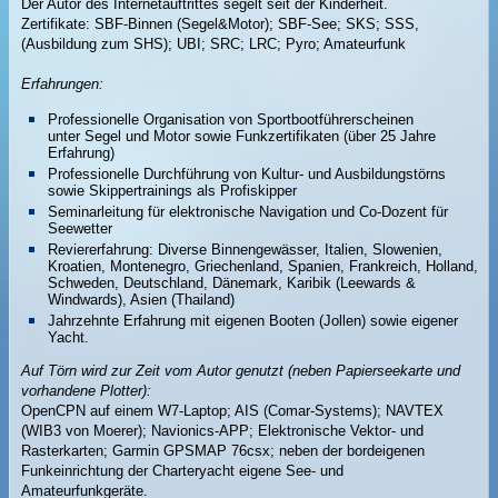
Der Autor des Internetauftrittes segelt seit der Kinderheit.
Zertifikate: SBF-Binnen (Segel&Motor); SBF-See; SKS; SSS,
(Ausbildung zum SHS); UBI; SRC; LRC; Pyro; Amateurfunk
Erfahrungen:
Professionelle Organisation von Sportbootführerscheinen
unter Segel und Motor sowie Funkzertifikaten (über 25 Jahre
Erfahrung)
Professionelle Durchführung von Kultur- und Ausbildungstörns
sowie Skippertrainings als Profiskipper
Seminarleitung für elektronische Navigation und Co-Dozent für
Seewetter
Reviererfahrung: Diverse Binnengewässer, Italien, Slowenien,
Kroatien, Montenegro, Griechenland, Spanien, Frankreich, Holland,
Schweden, Deutschland, Dänemark, Karibik (Leewards &
Windwards), Asien (Thailand)
Jahrzehnte Erfahrung mit eigenen Booten (Jollen) sowie eigener
Yacht.
Auf Törn wird zur Zeit vom Autor genutzt (neben Papierseekarte und
vorhandene Plotter):
OpenCPN auf einem W7-Laptop; AIS (Comar-Systems); NAVTEX
(WIB3 von Moerer); Navionics-APP; Elektronische Vektor- und
Rasterkarten; Garmin GPSMAP 76csx; neben der bordeigenen
Funkeinrichtung der Charteryacht eigene See- und
Amateurfunkgeräte.